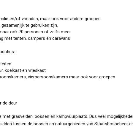
ilie en/of vrienden, maar ook voor andere groepen
ezamenlijk te gebruiken zijn.
 maar ook 70 personen of zelfs meer
ing met tenten, campers en caravans
odaties:
iteiten
ur, koelkast en vrieskast
rsoonskamers, vierpersoonskamers maar ook voor groepen
r de deur
e met grasvelden, bossen en kampvuurplaats. Dus veel mogelijkheden
 midden tussen de bossen en natuurgebieden van Staatsbosbeheer en 