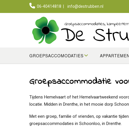
Skip
06-40414818
|
info@destrubben.nl
to
content
GROEPSACCOMODATIES
APPARTEME
Groepsaccommodatie voor
Tijdens Hemelvaart of het Hemelvaartweekend voord
locatie. Midden in Drenthe, in het mooie dorp Scho
Met een groep, familie of vrienden, op vakantie t
groepsaccommodaties in Schoonloo, in Drenthe.